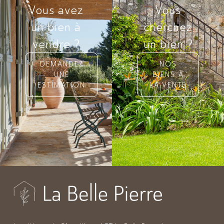
Vous avez
Vous
un bien à
cherchez
vendre ?
un bien ?
DEMANDEZ
NOS
UNE
BIENS À
ESTIMATION
LA VENTE