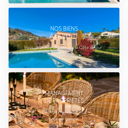
NOS BIENS
À LA VENTE
Vous cherchez un bien sur la Côte d'Azur...
MANAGEMENT
DE PROPRIÉTÉS
Gestion de résidences
haut de gamme